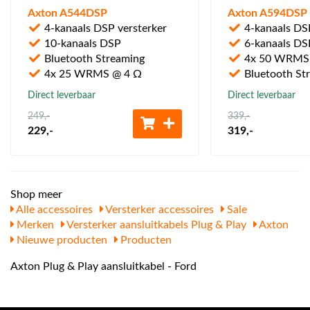
Axton A544DSP
Axton A594DSP
4-kanaals DSP versterker
4-kanaals DSP
10-kanaals DSP
6-kanaals DS
Bluetooth Streaming
4x 50 WRMS
4x 25 WRMS @ 4 Ω
Bluetooth St
Direct leverbaar
Direct leverbaar
249
,-
339
,-
229
,-
319
,-
Shop meer
Alle accessoires
Versterker accessoires
Sale
Merken
Versterker aansluitkabels Plug & Play
Axton
Nieuwe producten
Producten
Axton Plug & Play aansluitkabel - Ford