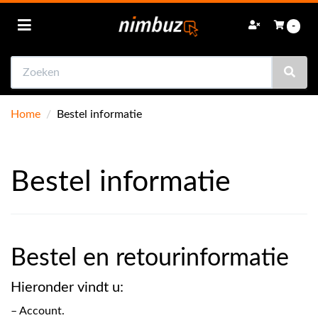
Toggle navigation
-
Zoeken
bmenu (Autoradio)
bmenu (Navigatie)
Home
/
Bestel informatie
bmenu (Achteruitrijcamera's)
bmenu (Speakers)
Bestel informatie
ubmenu (Subwoofers)
bmenu (Versterkers)
bmenu (Online onderweg)
Bestel en retourinformatie
bmenu (Accessoires)
Hieronder vindt u:
bmenu (Sale)
– Account.