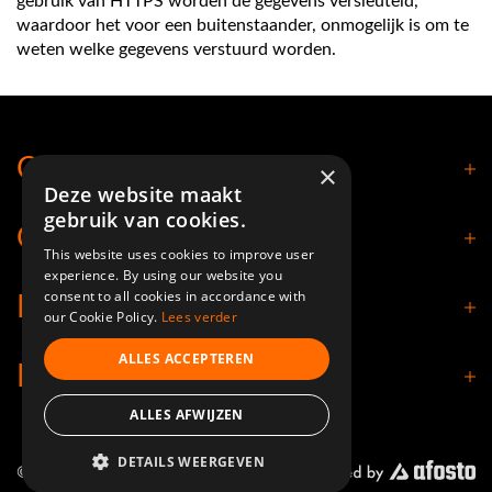
gebruik van HTTPS worden de gegevens versleuteld,
waardoor het voor een buitenstaander, onmogelijk is om te
weten welke gegevens verstuurd worden.
Contact
×
Deze website maakt
gebruik van cookies.
Openingstijden
This website uses cookies to improve user
experience. By using our website you
consent to all cookies in accordance with
Klantenservice
our Cookie Policy.
Lees verder
ALLES ACCEPTEREN
Informatie
ALLES AFWIJZEN
DETAILS WEERGEVEN
© 2026 - Nimbuz Shop.