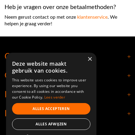
Heb je vragen over onze betaalmethoden?
Neem gerust contact op met onze
klantenservice
. We
helpen je graag verder!
Contact
×
Deze website maakt
gebruik van cookies.
Openingstijden
This website uses cookies to improve user
experience. By using our website you
consent to all cookies in accordance with
Klantenservice
our Cookie Policy.
Lees verder
ALLES ACCEPTEREN
Informatie
ALLES AFWIJZEN