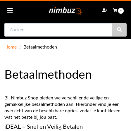
Toggle navigation
-
Zoeken
bmenu (Autoradio)
bmenu (Navigatie)
Home
/
Betaalmethoden
bmenu (Achteruitrijcamera's)
bmenu (Speakers)
Betaalmethoden
ubmenu (Subwoofers)
bmenu (Versterkers)
bmenu (Online onderweg)
Bij Nimbuz Shop bieden we verschillende veilige en
gemakkelijke betaalmethoden aan. Hieronder vind je een
bmenu (Accessoires)
overzicht van de beschikbare opties, zodat je kunt kiezen
wat het beste bij jou past.
bmenu (Sale)
iDEAL – Snel en Veilig Betalen