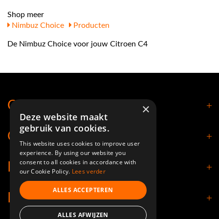
Shop meer
Nimbuz Choice
Producten
De Nimbuz Choice voor jouw Citroen C4
Contact
×
Deze website maakt
gebruik van cookies.
Openingstijden
This website uses cookies to improve user
experience. By using our website you
consent to all cookies in accordance with
Klantenservice
our Cookie Policy.
Lees verder
ALLES ACCEPTEREN
Informatie
ALLES AFWIJZEN