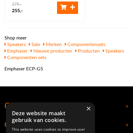
279
,-
255
,-
Shop meer
Speakers
Sale
Merken
Componentensets
Emphaser
Nieuwe producten
Producten
Speakers
Componenten sets
Emphaser ECP-G5
Contact
×
Deze website maakt
gebruik van cookies.
Openingstijden
This website uses cookies to improve user