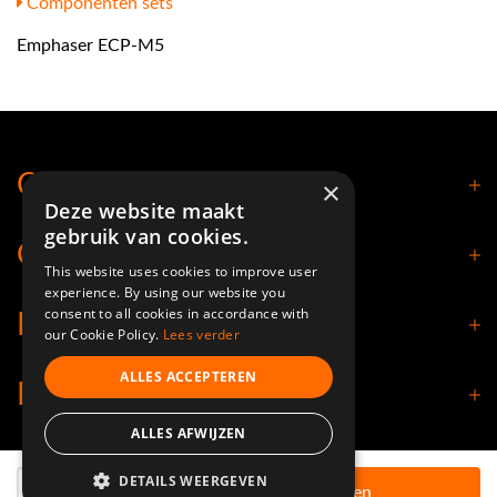
Componenten sets
Emphaser ECP-M5
Contact
×
Deze website maakt
gebruik van cookies.
Openingstijden
This website uses cookies to improve user
experience. By using our website you
consent to all cookies in accordance with
Klantenservice
our Cookie Policy.
Lees verder
ALLES ACCEPTEREN
Informatie
ALLES AFWIJZEN
Aantal
DETAILS WEERGEVEN
© 2026 - Nimbuz Shop.
In winkelwagen