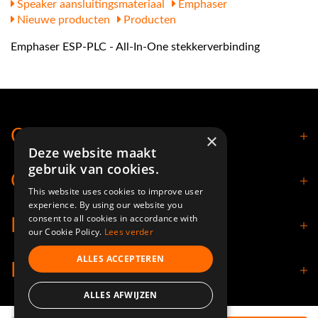
Speaker aansluitingsmateriaal
Emphaser
Nieuwe producten
Producten
Emphaser ESP-PLC - All-In-One stekkerverbinding
Contact
×
Deze website maakt
gebruik van cookies.
Openingstijden
This website uses cookies to improve user
experience. By using our website you
consent to all cookies in accordance with
Klantenservice
our Cookie Policy.
Lees verder
ALLES ACCEPTEREN
Informatie
ALLES AFWIJZEN