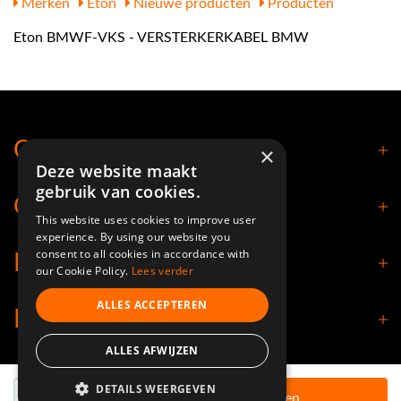
Merken
Eton
Nieuwe producten
Producten
Eton BMWF-VKS - VERSTERKERKABEL BMW
Contact
×
Deze website maakt
gebruik van cookies.
Openingstijden
This website uses cookies to improve user
experience. By using our website you
consent to all cookies in accordance with
Klantenservice
our Cookie Policy.
Lees verder
ALLES ACCEPTEREN
Informatie
ALLES AFWIJZEN
Aantal
DETAILS WEERGEVEN
© 2026 - Nimbuz Shop.
In winkelwagen