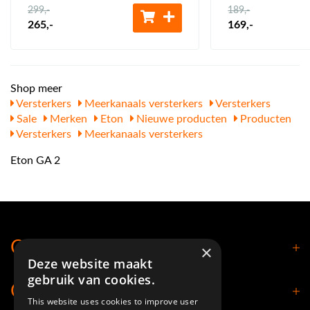
299
,-
189
,-
265
,-
169
,-
Shop meer
Versterkers
Meerkanaals versterkers
Versterkers
Sale
Merken
Eton
Nieuwe producten
Producten
Versterkers
Meerkanaals versterkers
Eton GA 2
Contact
×
Deze website maakt
gebruik van cookies.
Openingstijden
This website uses cookies to improve user