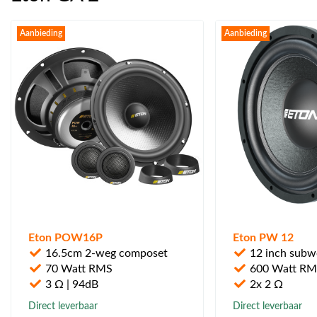
Aanbieding
Aanbieding
Eton POW16P
Eton PW 12
16.5cm 2-weg composet
12 inch subw
70 Watt RMS
600 Watt R
3 Ω | 94dB
2x 2 Ω
Direct leverbaar
Direct leverbaar