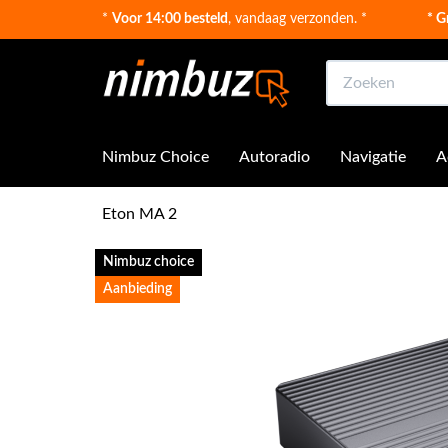
*
Voor 14:00 besteld
, vandaag verzonden. *
* G
Zoeken
Nimbuz Choice
Autoradio
Navigatie
A
Eton MA 2
Nimbuz choice
Aanbieding