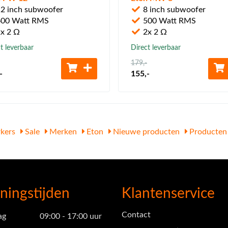
2 inch subwoofer
8 inch subwoofer
00 Watt RMS
500 Watt RMS
x 2 Ω
2x 2 Ω
t leverbaar
Direct leverbaar
179
,-
-
155
,-
kers
Sale
Merken
Eton
Nieuwe producten
Producten
ningstijden
Klantenservice
Contact
ag
09:00 - 17:00 uur