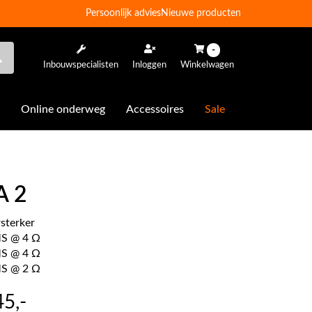
Persoonlijk advies
Nieuwe producten
-
Inbouwspecialisten
Inloggen
Winkelwagen
Online onderweg
Accessoires
Sale
A 2
rsterker
S @ 4 Ω
S @ 4 Ω
S @ 2 Ω
45
,-