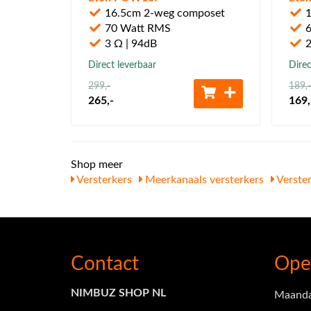
16.5cm 2-weg composet
1
70 Watt RMS
6
3 Ω | 94dB
2
Direct leverbaar
Direc
299
,-
189
,-
265
,-
169
,
Shop meer
Versterkers
Meerkanaals versterkers
Verster
Contact
Ope
NIMBUZ SHOP NL
Maand