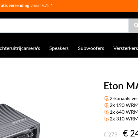
ratis verzending
vanaf €75
*
chteruitrijcamera's
Speakers
Subwoofers
Versterkers
Eton M
2-kanaals ve
2x 190 WRM
1x 640 WRM
2x 310 WRM
€ 2
€ 279
,-