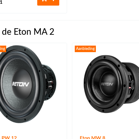
41
 de Eton MA 2
ing
Aanbieding
n PW 12
Eton MW 8