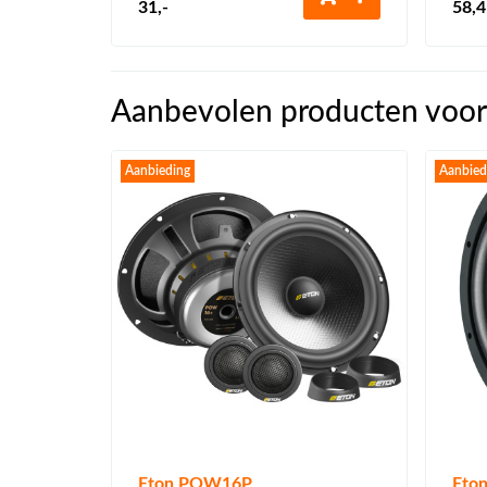
31
,-
58
,
Aanbevolen producten voor
Aanbieding
Aanbied
Eton POW16P
Eto