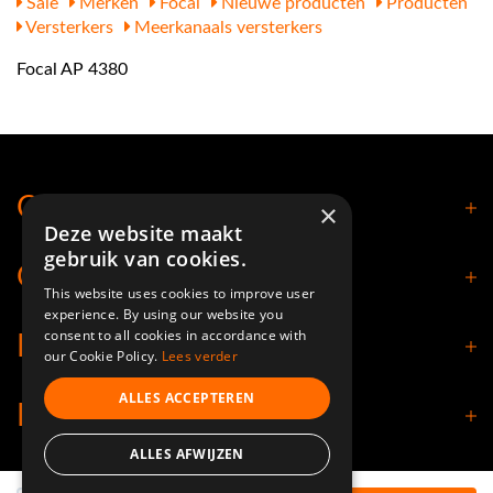
Sale
Merken
Focal
Nieuwe producten
Producten
Versterkers
Meerkanaals versterkers
Focal AP 4380
Contact
×
Deze website maakt
gebruik van cookies.
Openingstijden
This website uses cookies to improve user
experience. By using our website you
consent to all cookies in accordance with
Klantenservice
our Cookie Policy.
Lees verder
ALLES ACCEPTEREN
Informatie
ALLES AFWIJZEN