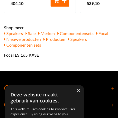
404
,10
539
,10
Shop meer
Speakers
Sale
Merken
Componentensets
Focal
Nieuwe producten
Producten
Speakers
Componenten sets
Focal ES 165 KX3E
Contact
×
Deze website maakt
gebruik van cookies.
Openingstijden
This website uses cookies to improve user
experience. By using our website you