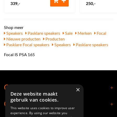
339
,-
250
,-
Shop meer
Speakers
Pasklare speakers
Sale
Merken
Focal
Nieuwe producten
Producten
Pasklare Focal speakers
Speakers
Pasklare speakers
Focal IS PSA 165
Contact
×
Deze website maakt
gebruik van cookies.
Openingstijden
This website uses cookies to improve user
experience. By using our website you