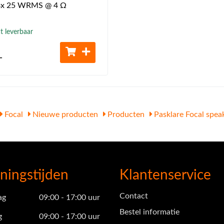
x 25 WRMS @ 4 Ω
t leverbaar
-
Focal
Nieuwe producten
Producten
Pasklare Focal spea
ningstijden
Klantenservice
Contact
ag
09:00 - 17:00 uur
Bestel informatie
g
09:00 - 17:00 uur