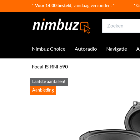
*
Voor 14:00 besteld
, vandaag verzonden. *
* G
Zoeken
Nimbuz Choice
Autoradio
Navigatie
A
Focal IS RNI 690
Laatste aantallen!
Aanbieding