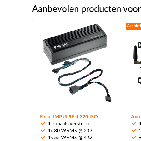
Aanbevolen producten voor 
Aanbied
Focal IMPULSE 4.320 ISO
Axt
4-kanaals versterker
4
4x 80 WRMS @ 2 Ω
1
4x 55 WRMS @ 4 Ω
B