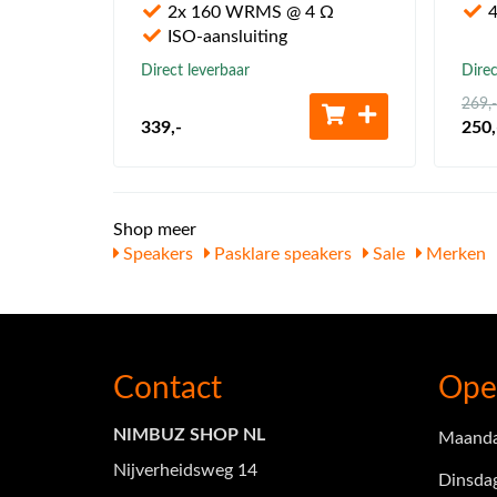
2x 160 WRMS @ 4 Ω
4
ISO-aansluiting
Direct leverbaar
Direc
269
,-
339
,-
250
,
Shop meer
Speakers
Pasklare speakers
Sale
Merken
Contact
Ope
NIMBUZ SHOP NL
Maand
Nijverheidsweg 14
Dinsda