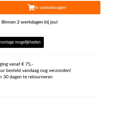
In winkelwagen
 Binnen 2 werkdagen bij jou!
 montage mogelijkheden
ging vanaf € 75,-
ur besteld vandaag nog verzonden!
n 30 dagen te retourneren