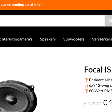
ratis verzending
vanaf €75
*
chteruitrijcamera's
Speakers
Subwoofers
Versterkers
Focal I
Pasklare Nis
6x9" 2-weg 
80 Watt RM
€ 
€ 179
,10