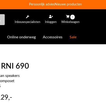
Persoonlijk advies
Nieuwe producten
-
Inbouwspecialisten
Inloggen
Winkelwagen
Online onderweg
Accessoires
Sale
S RNI 690
san speakers
composet
S
129
,-