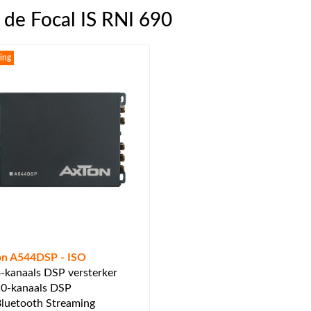
de Focal IS RNI 690
ing
on A544DSP - ISO
-kanaals DSP versterker
0-kanaals DSP
luetooth Streaming