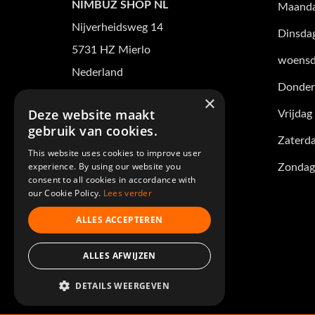
NIMBUZ SHOP NL
Maand
Nijverheidsweg 14
Dinsda
5731 HZ Mierlo
woensd
Nederland
Donder
Tel +31(0)88 101 3165
×
Deze website maakt
Vrijdag
verkoop@nimbuz-shop.nl
gebruik van cookies.
Zaterd
KvK nummer: 17268823
This website uses cookies to improve user
experience. By using our website you
Zondag
BTW nr: NL821554797B01
consent to all cookies in accordance with
our Cookie Policy.
Lees verder
Volg ons op
ALLES ACCEPTEREN
ALLES AFWIJZEN
DETAILS WEERGEVEN
© 2026 - Nimbuz Shop.