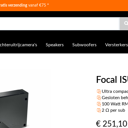
ratis verzending
vanaf €75
*
chteruitrijcamera's
Speakers
Subwoofers
Versterkers
Focal 
Ultra compa
Gesloten beh
100 Watt RM
2 Ω per sub
€ 251
,10