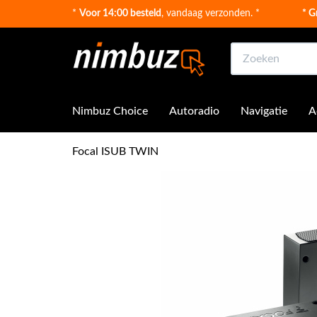
*
Voor 14:00 besteld
, vandaag verzonden. *
* G
Zoeken
Nimbuz Choice
Autoradio
Navigatie
A
Focal ISUB TWIN