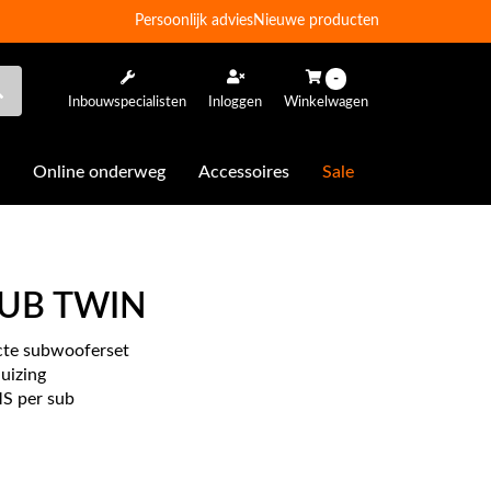
Persoonlijk advies
Nieuwe producten
-
Inbouwspecialisten
Inloggen
Winkelwagen
Online onderweg
Accessoires
Sale
ISUB TWIN
cte subwooferset
uizing
S per sub