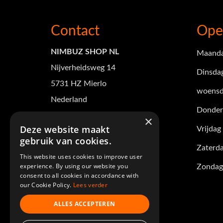
Contact
Ope
NIMBUZ SHOP NL
Maand
Nijverheidsweg 14
Dinsda
5731 HZ Mierlo
woensd
Nederland
Donder
Tel +31(0)88 101 3165
×
Deze website maakt
Vrijdag
verkoop@nimbuz-shop.nl
gebruik van cookies.
Zaterd
KvK nummer: 17268823
This website uses cookies to improve user
experience. By using our website you
Zondag
BTW nr: NL821554797B01
consent to all cookies in accordance with
our Cookie Policy.
Lees verder
Volg ons op
ALLES ACCEPTEREN