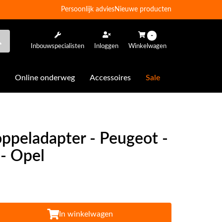
Persoonlijk advies
Nieuwe producten
-
Inbouwspecialisten
Inloggen
Winkelwagen
Online onderweg
Accessoires
Sale
oppeladapter - Peugeot -
 - Opel
In winkelwagen