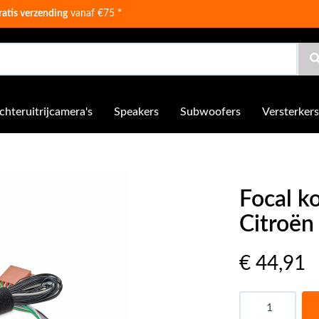
ratis verzending
vanaf €75
*
chteruitrijcamera's
Speakers
Subwoofers
Versterkers
Focal k
Citroën
€ 44
,91
Aantal