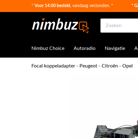
*
Voor 14:00 besteld
, vandaag verzonden. *
* G
Zoeken
Nimbuz Choice
Autoradio
Navigatie
A
Focal koppeladapter - Peugeot - Citroën - Opel