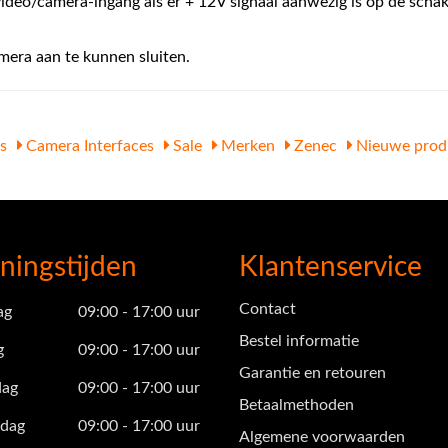
video/camera-ingang als er + 12V signaal aanwezig is op de scha
era aan te kunnen sluiten.
s
Camera Interfaces
Sale
Merken
Zenec
Nieuwe prod
ningstijden
Klantenservice
Contact
ag
09:00 - 17:00 uur
Bestel informatie
g
09:00 - 17:00 uur
Garantie en retouren
ag
09:00 - 17:00 uur
Betaalmethoden
dag
09:00 - 17:00 uur
Algemene voorwaarden