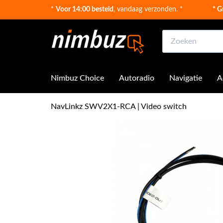
*
Voor 14:00 besteld
, vandaag verzonden. *
* G
Zoeken
Nimbuz Choice
Autoradio
Navigatie
A
NavLinkz SWV2X1-RCA | Video switch