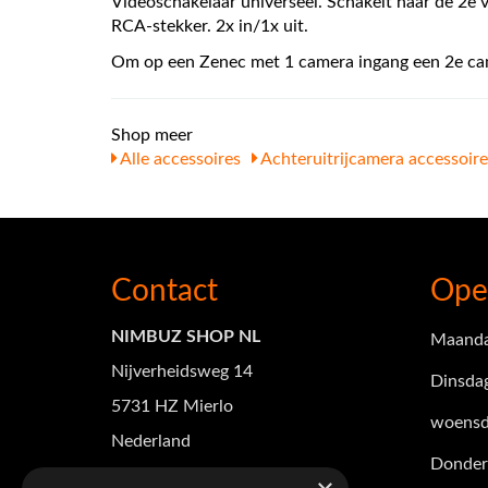
Videoschakelaar universeel. Schakelt naar de 2e 
RCA-stekker. 2x in/1x uit.
Om op een Zenec met 1 camera ingang een 2e cam
Shop meer
Alle accessoires
Achteruitrijcamera accessoire
Contact
Ope
NIMBUZ SHOP NL
Maand
Nijverheidsweg 14
Dinsda
5731 HZ Mierlo
woensd
Nederland
Donder
Tel +31(0)88 101 3165