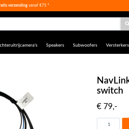
ratis verzending
vanaf €75
*
chteruitrijcamera's
Speakers
Subwoofers
Versterkers
NavLin
switch
€ 79
,-
Aantal