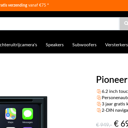
ratis verzending
vanaf €75
*
chteruitrijcamera's
Speakers
Subwoofers
Versterkers
Pionee
6.2 inch tou
Personenaut
3 jaar gratis
2-DIN naviga
€ 6
€ 949
,-