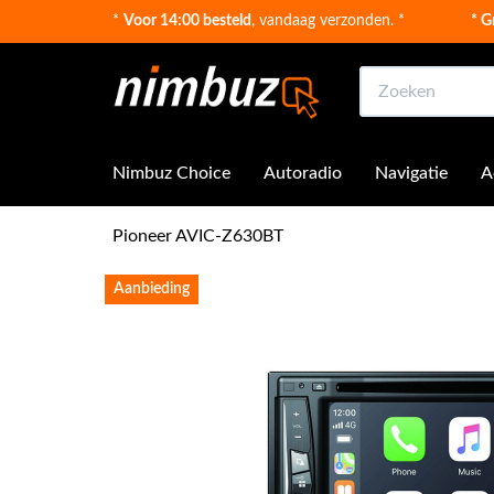
*
Voor 14:00 besteld
, vandaag verzonden. *
* G
Zoeken
Nimbuz Choice
Autoradio
Navigatie
A
Pioneer AVIC-Z630BT
Aanbieding