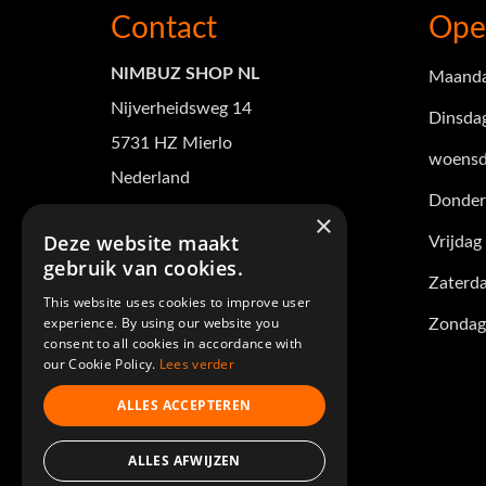
Contact
Ope
NIMBUZ SHOP NL
Maand
Nijverheidsweg 14
Dinsda
5731 HZ Mierlo
woensd
Nederland
Donder
Tel +31(0)88 101 3165
×
Deze website maakt
Vrijdag
verkoop@nimbuz-shop.nl
gebruik van cookies.
Zaterd
KvK nummer: 17268823
This website uses cookies to improve user
experience. By using our website you
Zondag
BTW nr: NL821554797B01
consent to all cookies in accordance with
our Cookie Policy.
Lees verder
Volg ons op
ALLES ACCEPTEREN
ALLES AFWIJZEN