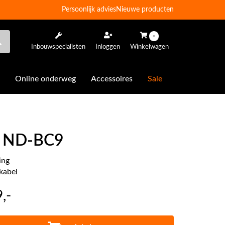
Persoonlijk advies
Nieuwe producten
-
Inbouwspecialisten
Inloggen
Winkelwagen
Online onderweg
Accessoires
Sale
r ND-BC9
ing
kabel
9
,-