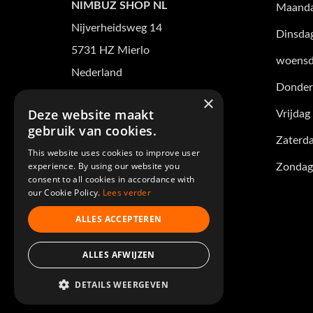
NIMBUZ SHOP NL
Maand
Nijverheidsweg 14
Dinsda
5731 HZ Mierlo
woensd
Nederland
Donder
Tel +31(0)88 101 3165
×
Deze website maakt
Vrijdag
verkoop@nimbuz-shop.nl
gebruik van cookies.
Zaterd
KvK nummer: 17268823
This website uses cookies to improve user
experience. By using our website you
Zondag
BTW nr: NL821554797B01
consent to all cookies in accordance with
our Cookie Policy.
Lees verder
Volg ons op
ALLES ACCEPTEREN
ALLES AFWIJZEN
DETAILS WEERGEVEN
© 2026 - Nimbuz Shop.