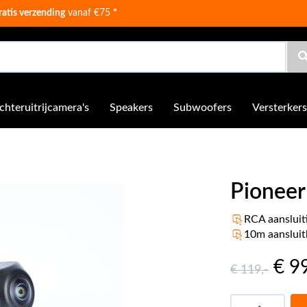
ratis verzending
vanaf €75
*
chteruitrijcamera's
Speakers
Subwoofers
Versterkers
Pionee
RCA aansluit
10m aansluit
€ 9
€ 119
,-
Aantal