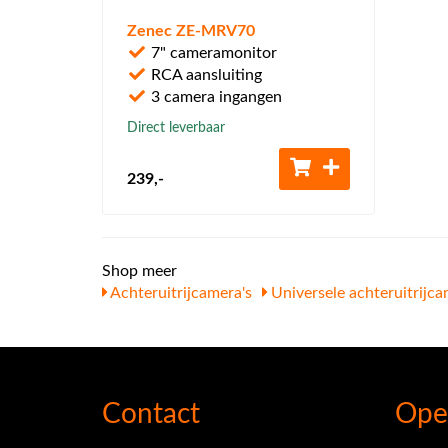
Zenec ZE-MRV70
7" cameramonitor
RCA aansluiting
3 camera ingangen
Direct leverbaar
239
,-
Shop meer
Achteruitrijcamera's
Universele achteruitrijca
Contact
Ope