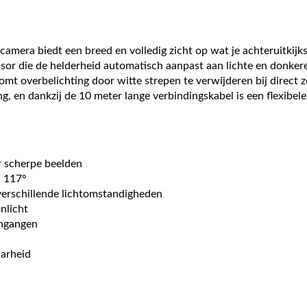
mera biedt een breed en volledig zicht op wat je achteruitkijk
r die de helderheid automatisch aanpast aan lichte en donker
t overbelichting door witte strepen te verwijderen bij direct z
en dankzij de 10 meter lange verbindingskabel is een flexibele i
 scherpe beelden
l 117°
erschillende lichtomstandigheden
onlicht
ingangen
aarheid