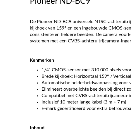
Pioneer ND-BC9
De Pioneer ND-BC9 universele NTSC-achteruitrijca
kijkhoek van 159° en een ingebouwde CMOS-senso
consistente en heldere beelden. De camera voorkom
systemen met een CVBS-achteruitrijcamera-ingang, 
Kenmerken
1/4" CMOS-sensor met 310.000 pixels voor
Brede kijkhoek: Horizontaal 159° / Verticaa
Automatische helderheidsaanpassing voor v
Elimineert overbelichte beelden bij direct z
Compatibel met CVBS-achteruitrijcamera-
Inclusief 10 meter lange kabel (3 m + 7 m)
E-mark gecertificeerd voor extra betrouwb
Inhoud