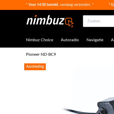
*
Voor 14:00 besteld
, vandaag verzonden. *
* G
Zoeken
Nimbuz Choice
Autoradio
Navigatie
A
Pioneer ND-BC9
Aanbieding