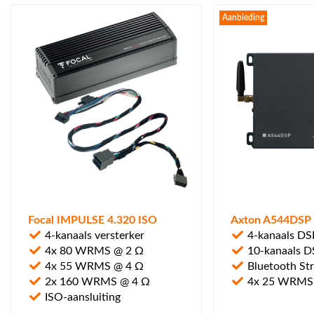
Aanbieding
Focal IMPULSE 4.320 ISO
Axton A544DSP 
4-kanaals versterker
4-kanaals DSP
4x 80 WRMS @ 2 Ω
10-kanaals D
4x 55 WRMS @ 4 Ω
Bluetooth St
2x 160 WRMS @ 4 Ω
4x 25 WRMS
ISO-aansluiting