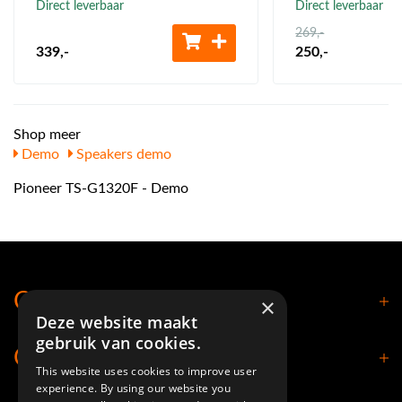
Direct leverbaar
Direct leverbaar
269
,-
339
,-
250
,-
Shop meer
Demo
Speakers demo
Pioneer TS-G1320F - Demo
Contact
×
Deze website maakt
gebruik van cookies.
Openingstijden
This website uses cookies to improve user
experience. By using our website you