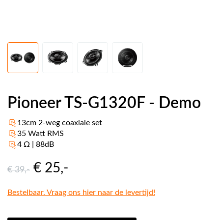
Pioneer TS-G1320F - Demo
13cm 2-weg coaxiale set
35 Watt RMS
4 Ω | 88dB
€ 25
,-
€ 39
,-
Bestelbaar. Vraag ons hier naar de levertijd!