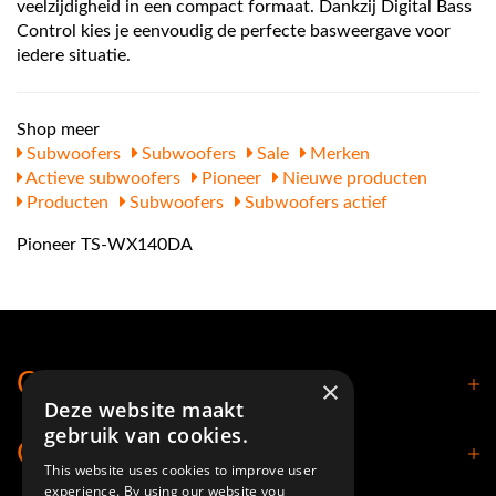
veelzijdigheid in een compact formaat. Dankzij Digital Bass
Control kies je eenvoudig de perfecte basweergave voor
iedere situatie.
Shop meer
Subwoofers
Subwoofers
Sale
Merken
Actieve subwoofers
Pioneer
Nieuwe producten
Producten
Subwoofers
Subwoofers actief
Pioneer TS-WX140DA
Contact
×
Deze website maakt
gebruik van cookies.
Openingstijden
This website uses cookies to improve user
experience. By using our website you