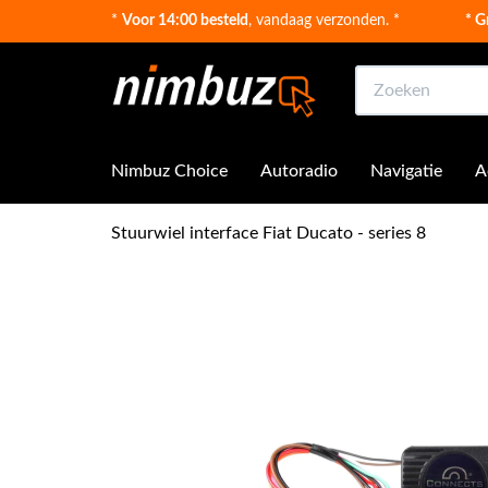
*
Voor 14:00 besteld
, vandaag verzonden. *
* G
Zoeken
Nimbuz Choice
Autoradio
Navigatie
A
Stuurwiel interface Fiat Ducato - series 8