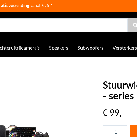
ratis verzending
vanaf €75
*
chteruitrijcamera's
Speakers
Subwoofers
Versterkers
Stuurwi
- series
€ 99
,-
Aantal