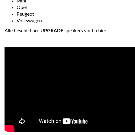
Mini
Opel
Peugeot
Volkswagen
Alle beschikbare
UPGRADE
speakers vind u hier!