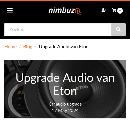
Toggle navigation
-
Zoeken
bmenu (Autoradio)
bmenu (Navigatie)
Home
/
Blog
/
Upgrade Audio van Eton
bmenu (Achteruitrijcamera's)
bmenu (Speakers)
ubmenu (Subwoofers)
Upgrade Audio van
bmenu (Versterkers)
Eton
bmenu (Online onderweg)
Car audio upgrade
bmenu (Accessoires)
17 May 2024
bmenu (Sale)