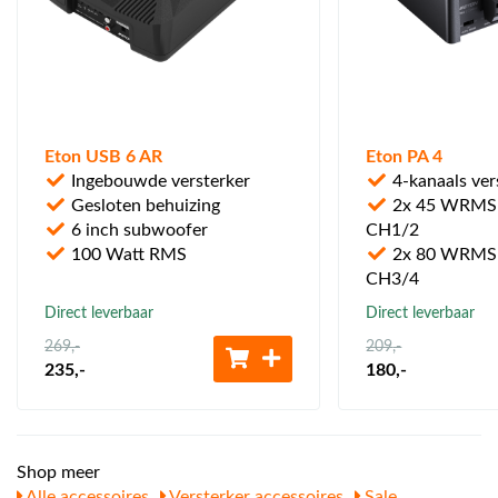
Eton USB 6 AR
Eton PA 4
Ingebouwde versterker
4-kanaals ver
Gesloten behuizing
2x 45 WRMS 
6 inch subwoofer
CH1/2
100 Watt RMS
2x 80 WRMS 
CH3/4
Direct leverbaar
Direct leverbaar
269
,-
209
,-
235
,-
180
,-
Shop meer
Alle accessoires
Versterker accessoires
Sale