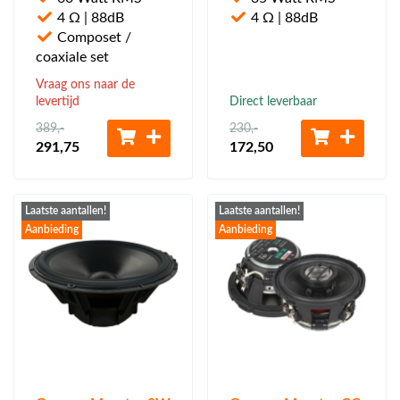
4 Ω | 88dB
4 Ω | 88dB
Composet /
coaxiale set
Vraag ons naar de
levertijd
Direct leverbaar
389
,-
230
,-
291
,75
172
,50
Laatste aantallen!
Laatste aantallen!
Aanbieding
Aanbieding