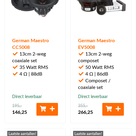
German Maestro
German Maestro
CC5008
EV5008
13cm 2-weg
13cm 2-weg
coaxiale set
composet
35 Watt RMS
50 Watt RMS
4 Ω | 88dB
4 Ω | 86dB
Composet /
coaxiale set
Direct leverbaar
Direct leverbaar
195
,-
355
,-
146
,25
266
,25
Laatste aantallen!
Laatste aantallen!