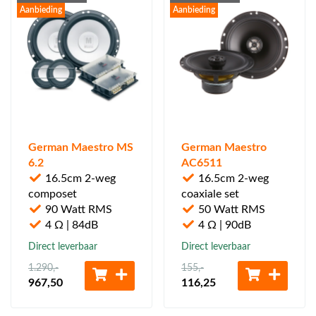
Aanbieding
Aanbieding
German Maestro MS
German Maestro
6.2
AC6511
16.5cm 2-weg
16.5cm 2-weg
composet
coaxiale set
90 Watt RMS
50 Watt RMS
4 Ω | 84dB
4 Ω | 90dB
Direct leverbaar
Direct leverbaar
1.290
,-
155
,-
967
,50
116
,25