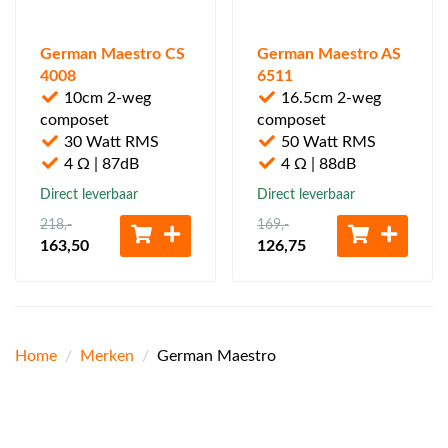
German Maestro CS
German Maestro AS
4008
6511
10cm 2-weg
16.5cm 2-weg
composet
composet
30 Watt RMS
50 Watt RMS
4 Ω | 87dB
4 Ω | 88dB
Direct leverbaar
Direct leverbaar
218
,-
169
,-
163
,50
126
,75
Home
/
Merken
/
German Maestro