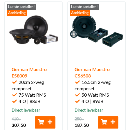
Laatste aantallen!
Laatste aantallen!
Aanbieding
Aanbieding
German Maestro
German Maestro
ES8009
CS6508
20cm 2-weg
16.5cm 2-weg
composet
composet
75 Watt RMS
50 Watt RMS
4 Ω | 88dB
4 Ω | 89dB
Direct leverbaar
Direct leverbaar
410
,-
250
,-
307
,50
187
,50