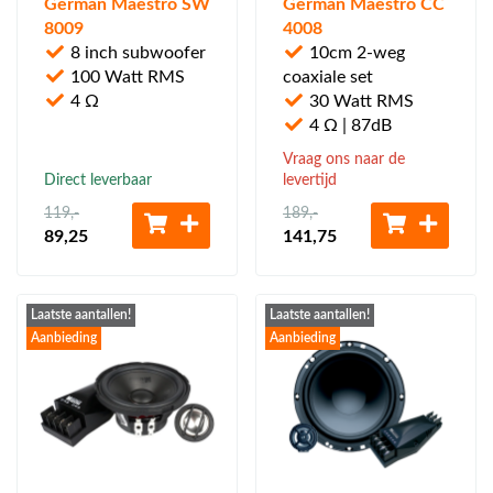
German Maestro SW
German Maestro CC
8009
4008
8 inch subwoofer
10cm 2-weg
100 Watt RMS
coaxiale set
4 Ω
30 Watt RMS
4 Ω | 87dB
Vraag ons naar de
Direct leverbaar
levertijd
119
,-
189
,-
89
,25
141
,75
Laatste aantallen!
Laatste aantallen!
Aanbieding
Aanbieding