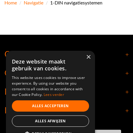
Home
/
Navigatie
/
1-DIN navigatiesystemen
Contact
×
Deze website maakt
gebruik van cookies.
Openingstijden
This website uses cookies to improve user
experience. By using our website you
consent to all cookies in accordance with
Klantenservice
our Cookie Policy.
Lees verder
ALLES ACCEPTEREN
Informatie
ALLES AFWIJZEN