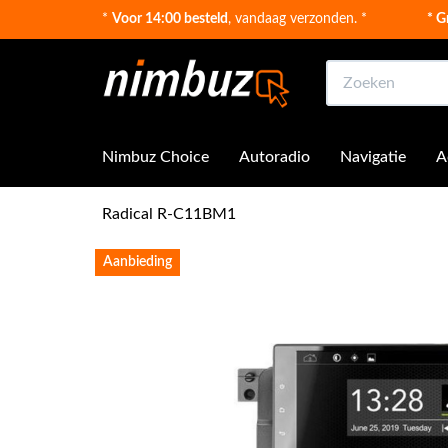
*
Voor 14:00 besteld
, vandaag verzonden. *
* G
Zoeken
Nimbuz Choice
Autoradio
Navigatie
A
Radical R-C11BM1
Aanbieding