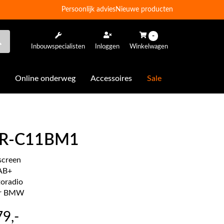
Persoonlijk advies
Nieuwe producten
-
Inbouwspecialisten
Inloggen
Winkelwagen
Online onderweg
Accessoires
Sale
l R-C11BM1
screen
DAB+
toradio
or BMW
79
,-