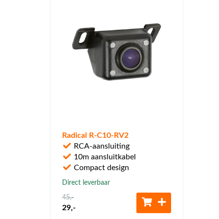
Radical R-C10-RV2
RCA-aansluiting
10m aansluitkabel
Compact design
Direct leverbaar
45
,-
29
,-