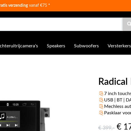
ratis verzending
vanaf €75
*
chteruitrijcamera's
Speakers
Subwoofers
Versterkers
Radica
7 inch touch
USB | BT | 
Mechless au
Pasklaar vo
€ 1
€ 399
,-