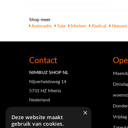
Shop meer
Autoradio
Sale
Merken
Radical
Nieuwe 
Contact
Ope
NIMBUZ SHOP NL
Maand
Nijverheidsweg 14
Dinsda
5731 HZ Mierlo
woensd
Nederland
Donder
Tel +31(0)88 101 3165
×
Deze website maakt
Vrijdag
verkoop@nimbuz-shop.nl
gebruik van cookies.
Zaterd