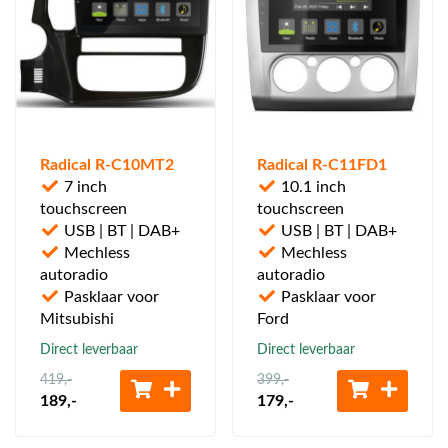
Radical R-C10MT2
Radical R-C11FD1
7 inch
10.1 inch
touchscreen
touchscreen
USB | BT | DAB+
USB | BT | DAB+
Mechless
Mechless
autoradio
autoradio
Pasklaar voor
Pasklaar voor
Mitsubishi
Ford
Direct leverbaar
Direct leverbaar
419
,-
399
,-
189
,-
179
,-