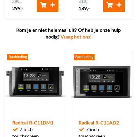
399
,-
419
,-
299
,-
189
,-
Kom je er niet helemaal uit? Of heb je onze hulp
nodig?
Vraag het ons!
Aanbieding
Aanbieding
Radical R-C11BM1
Radical R-C11AD2
7 inch
7 inch
touchscreen
touchscreen