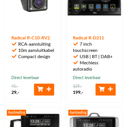
Radical R-C10-RV2
Radical R-D211
RCA-aansluiting
7 inch
10m aansluitkabel
touchscreen
Compact design
USB | BT | DAB+
Mechless
autoradio
Direct leverbaar
Direct leverbaar
45
,-
329
,-
29
,-
199
,-
Aanbieding
Aanbieding