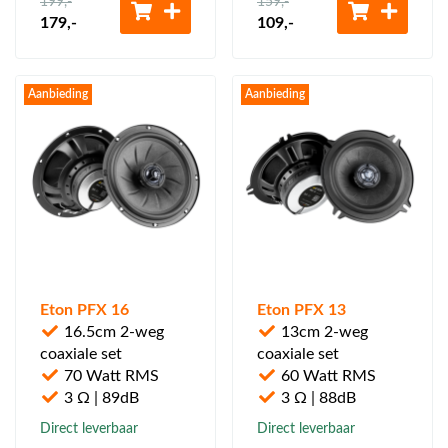
199
,-
159
,-
179
,-
109
,-
Aanbieding
Aanbieding
Eton PFX 16
Eton PFX 13
16.5cm 2-weg
13cm 2-weg
coaxiale set
coaxiale set
70 Watt RMS
60 Watt RMS
3 Ω | 89dB
3 Ω | 88dB
Direct leverbaar
Direct leverbaar