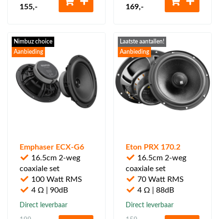
155
,-
169
,-
Nimbuz choice
Laatste aantallen!
Aanbieding
Aanbieding
Emphaser ECX-G6
Eton PRX 170.2
16.5cm 2-weg
16.5cm 2-weg
coaxiale set
coaxiale set
100 Watt RMS
70 Watt RMS
4 Ω | 90dB
4 Ω | 88dB
Direct leverbaar
Direct leverbaar