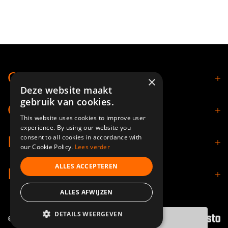
Contact
×
Deze website maakt
gebruik van cookies.
Openingstijden
This website uses cookies to improve user
experience. By using our website you
consent to all cookies in accordance with
Klantenservice
our Cookie Policy.
Lees verder
ALLES ACCEPTEREN
Informatie
ALLES AFWIJZEN
DETAILS WEERGEVEN
© 2026 - Nimbuz Shop.
Filters