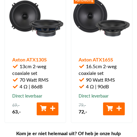
Aanbieding
Axton ATX130S
Axton ATX165S
13cm 2-weg
16.5cm 2-weg
coaxiale set
coaxiale set
70 Watt RMS
90 Watt RMS
4 Ω | 86dB
4 Ω | 90dB
Direct leverbaar
Direct leverbaar
69
,-
79
,-
63
,-
72
,-
Kom je er niet helemaal uit? Of heb je onze hulp