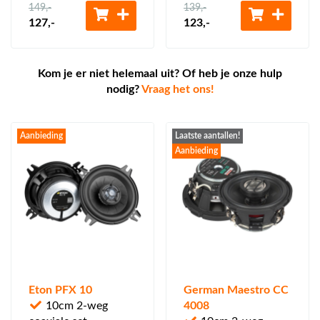
149
,-
139
,-
127
,-
123
,-
Kom je er niet helemaal uit? Of heb je onze hulp
nodig?
Vraag het ons!
Aanbieding
Laatste aantallen!
Aanbieding
Eton PFX 10
German Maestro CC
10cm 2-weg
4008