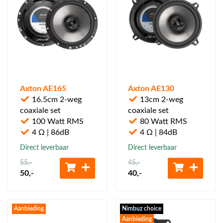
Axton AE165
Axton AE130
16.5cm 2-weg
13cm 2-weg
coaxiale set
coaxiale set
100 Watt RMS
80 Watt RMS
4 Ω | 86dB
4 Ω | 84dB
Direct leverbaar
Direct leverbaar
55
,-
45
,-
50
,-
40
,-
Aanbieding
Nimbuz choice
Aanbieding