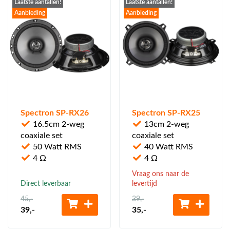
Laatste aantallen!
Laatste aantallen!
Aanbieding
Aanbieding
Spectron SP-RX26
Spectron SP-RX25
16.5cm 2-weg
13cm 2-weg
coaxiale set
coaxiale set
50 Watt RMS
40 Watt RMS
4 Ω
4 Ω
Vraag ons naar de
Direct leverbaar
levertijd
45
,-
39
,-
39
,-
35
,-