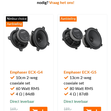
nodig?
Vraag het ons!
Nimbuz choice
Aanbieding
Aanbieding
Emphaser ECX-G4
Emphaser ECX-G5
10cm 2-weg
13cm 2-weg
coaxiale set
coaxiale set
60 Watt RMS
80 Watt RMS
4 Ω | 84dB
4 Ω | 87dB
Direct leverbaar
Direct leverbaar
169
,-
189
,-