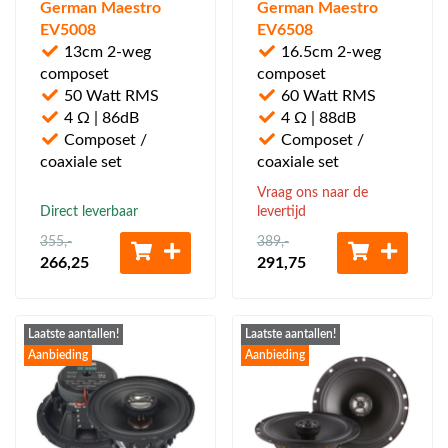
German Maestro
German Maestro
EV5008
EV6508
13cm 2-weg
16.5cm 2-weg
composet
composet
50 Watt RMS
60 Watt RMS
4 Ω | 86dB
4 Ω | 88dB
Composet /
Composet /
coaxiale set
coaxiale set
Vraag ons naar de
Direct leverbaar
levertijd
355
,-
389
,-
266
,25
291
,75
Laatste aantallen!
Laatste aantallen!
Aanbieding
Aanbieding