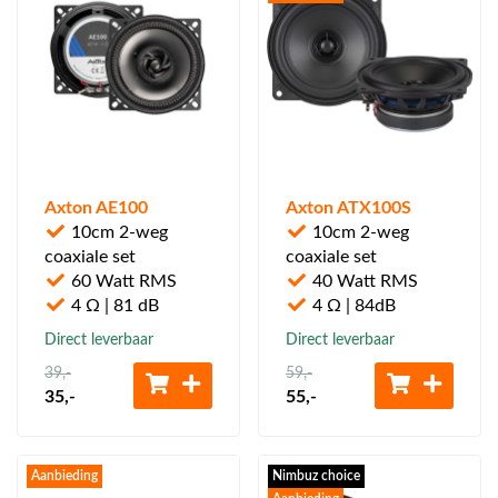
Axton AE100
Axton ATX100S
10cm 2-weg
10cm 2-weg
coaxiale set
coaxiale set
60 Watt RMS
40 Watt RMS
4 Ω | 81 dB
4 Ω | 84dB
Direct leverbaar
Direct leverbaar
39
,-
59
,-
35
,-
55
,-
Aanbieding
Nimbuz choice