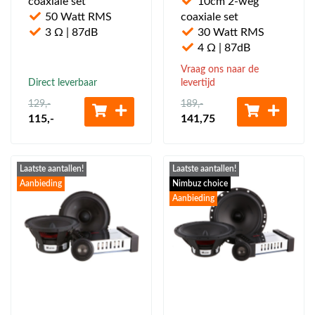
coaxiale set
10cm 2-weg
50 Watt RMS
coaxiale set
3 Ω | 87dB
30 Watt RMS
4 Ω | 87dB
Vraag ons naar de
Direct leverbaar
levertijd
129
,-
189
,-
115
,-
141
,75
Laatste aantallen!
Laatste aantallen!
Aanbieding
Nimbuz choice
Aanbieding