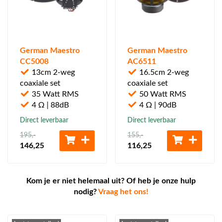
German Maestro
German Maestro
CC5008
AC6511
13cm 2-weg
16.5cm 2-weg
coaxiale set
coaxiale set
35 Watt RMS
50 Watt RMS
4 Ω | 88dB
4 Ω | 90dB
Direct leverbaar
Direct leverbaar
195
,-
155
,-
146
,25
116
,25
Kom je er niet helemaal uit? Of heb je onze hulp
nodig?
Vraag het ons!