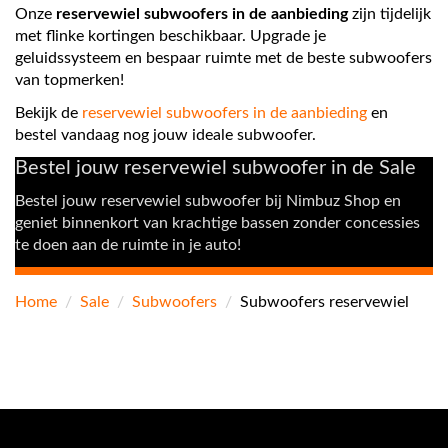
Onze
reservewiel subwoofers in de aanbieding
zijn tijdelijk
met flinke kortingen beschikbaar. Upgrade je
geluidssysteem en bespaar ruimte met de beste subwoofers
van topmerken!
Bekijk de
reservewiel subwoofers in de aanbieding
en
bestel vandaag nog jouw ideale subwoofer.
Bestel jouw reservewiel subwoofer in de Sale
Bestel jouw reservewiel subwoofer bij Nimbuz Shop en
geniet binnenkort van krachtige bassen zonder concessies
te doen aan de ruimte in je auto!
Home
/
Sale
/
Subwoofers
/
Subwoofers reservewiel