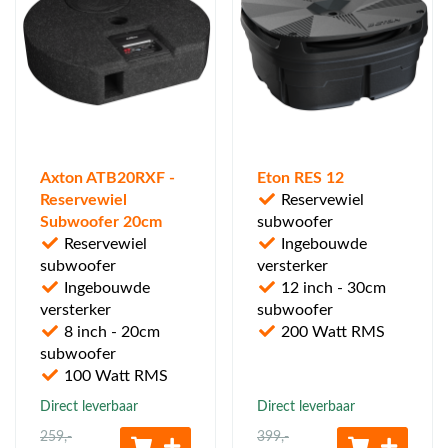
Axton ATB20RXF -
Eton RES 12
Reservewiel
Reservewiel
Subwoofer 20cm
subwoofer
Reservewiel
Ingebouwde
subwoofer
versterker
Ingebouwde
12 inch - 30cm
versterker
subwoofer
8 inch - 20cm
200 Watt RMS
subwoofer
100 Watt RMS
Direct leverbaar
Direct leverbaar
259
,-
399
,-