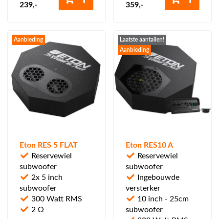
239
,-
359
,-
Aanbieding
Laatste aantallen!
Aanbieding
Eton RES 5 FLAT
Eton RES10 A
Reservewiel
Reservewiel
subwoofer
subwoofer
2x 5 inch
Ingebouwde
subwoofer
versterker
300 Watt RMS
10 inch - 25cm
2 Ω
subwoofer