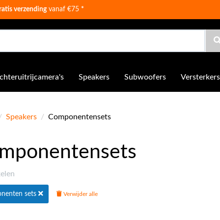
ratis verzending
vanaf €75
*
chteruitrijcamera's
Speakers
Subwoofers
Versterkers
/
Speakers
/
Componentensets
mponentensets
kelen
nenten sets
Verwijder alle