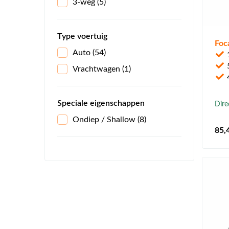
3-weg
(5)
Type voertuig
Foc
Auto
(54)
Vrachtwagen
(1)
4
Speciale eigenschappen
Dire
Ondiep / Shallow
(8)
85
,