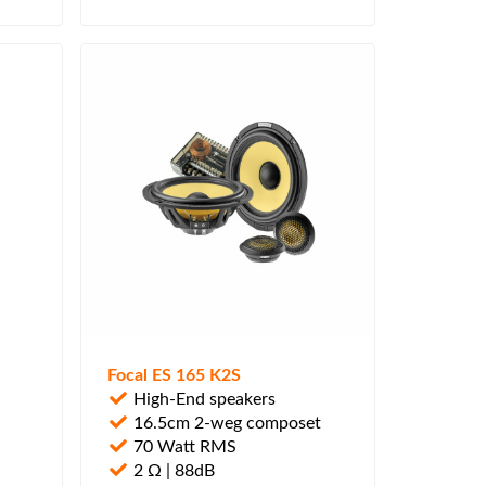
Focal ES 165 K2S
High-End speakers
16.5cm 2-weg composet
70 Watt RMS
2 Ω | 88dB