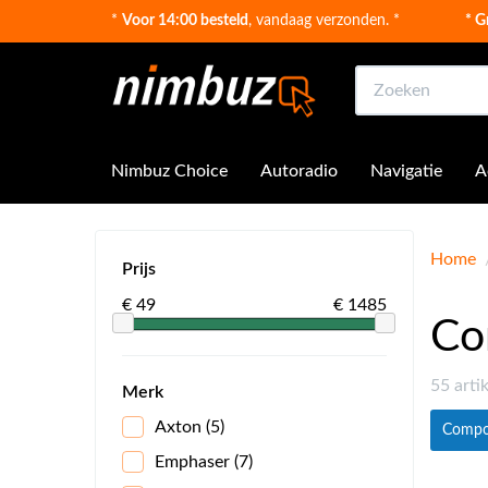
*
Voor 14:00 besteld
, vandaag verzonden. *
* G
Zoeken
Nimbuz Choice
Autoradio
Navigatie
A
Home
Prijs
€ 49
€ 1485
Co
55 arti
Merk
Axton
(5)
Compo
Emphaser
(7)