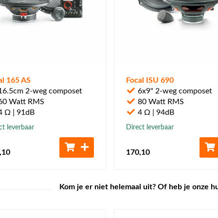
al 165 AS
Focal ISU 690
6.5cm 2-weg composet
6x9" 2-weg composet
60 Watt RMS
80 Watt RMS
 Ω | 91dB
4 Ω | 94dB
ct leverbaar
Direct leverbaar
,10
170
,10
Kom je er niet helemaal uit? Of heb je onze h