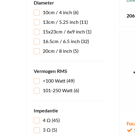
Dire
Diameter
Focal - K2 Power
(6)
10cm / 4 inch
(6)
206
Focal - Slatefiber
(3)
13cm / 5.25 inch
(11)
Focal - Universal
(4)
15x23cm / 6x9 inch
(1)
Focal - Utopia M
(1)
16.5cm / 6.5 inch
(32)
German Maestro - Alpha
(1)
20cm / 8 inch
(5)
German Maestro -
(3)
Concept
Vermogen RMS
German Maestro - Epic
(3)
<100 Watt
(49)
German Maestro - M-Line
(1)
101-250 Watt
(6)
Impedantie
4 Ω
(45)
Foc
3 Ω
(5)
1