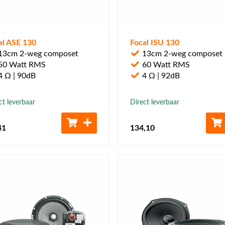
al ASE 130
Focal ISU 130
13cm 2-weg composet
13cm 2-weg composet
50 Watt RMS
60 Watt RMS
 Ω | 90dB
4 Ω | 92dB
ct leverbaar
Direct leverbaar
41
134
,10