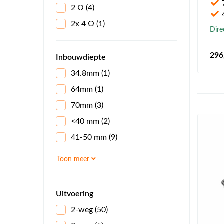
2 Ω
(4)
4
2x 4 Ω
(1)
Dire
296
Inbouwdiepte
34.8mm
(1)
64mm
(1)
70mm
(3)
<40 mm
(2)
41-50 mm
(9)
51-60 mm
(10)
Toon meer
61-70 mm
(18)
>70 mm
(11)
Uitvoering
2-weg
(50)