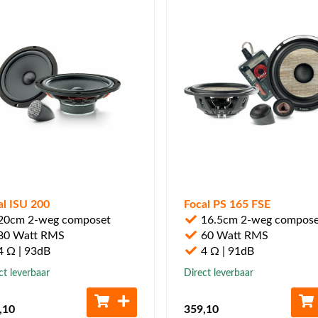
al ISU 200
Focal PS 165 FSE
20cm 2-weg composet
16.5cm 2-weg compose
80 Watt RMS
60 Watt RMS
 Ω | 93dB
4 Ω | 91dB
ct leverbaar
Direct leverbaar
,10
359
,10