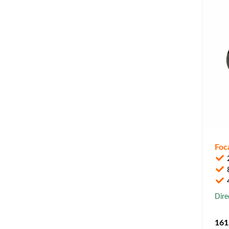
Foc
4
Dire
161