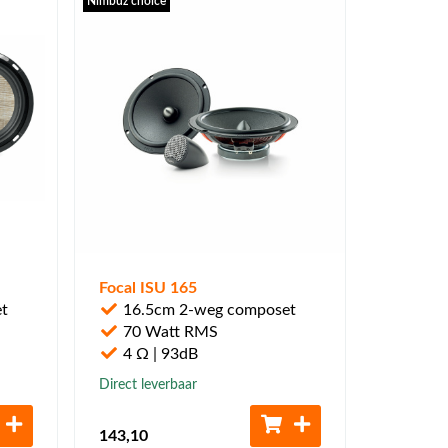
Nimbuz choice
Focal ISU 165
t
16.5cm 2-weg composet
70 Watt RMS
4 Ω | 93dB
Direct leverbaar
143
,10