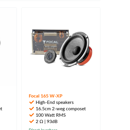
Focal 165 W-XP
High-End speakers
t
16.5cm 2-weg composet
100 Watt RMS
2 Ω | 93dB