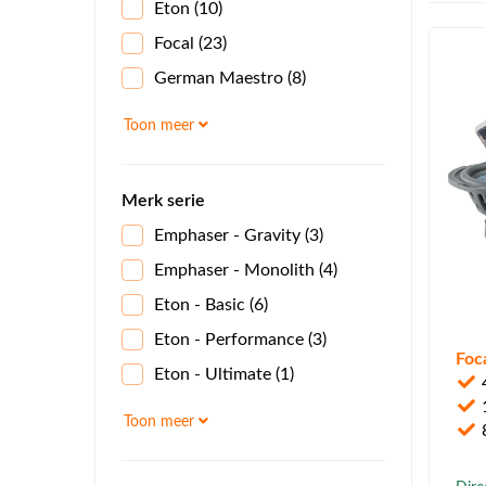
Eton
(10)
Focal
(23)
German Maestro
(8)
Pioneer
(2)
Toon meer
Merk serie
Emphaser - Gravity
(3)
Emphaser - Monolith
(4)
Eton - Basic
(6)
Eton - Performance
(3)
Foc
Eton - Ultimate
(1)
4
1
Focal - Access
(3)
Toon meer
Focal - Auditor
(2)
Focal - Flax EVO
(4)