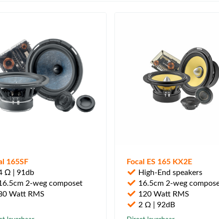
al 165SF
Focal ES 165 KX2E
 Ω | 91db
High-End speakers
6.5cm 2-weg composet
16.5cm 2-weg compose
80 Watt RMS
120 Watt RMS
2 Ω | 92dB