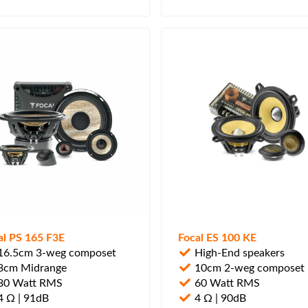
al PS 165 F3E
Focal ES 100 KE
6.5cm 3-weg composet
High-End speakers
8cm Midrange
10cm 2-weg composet
80 Watt RMS
60 Watt RMS
 Ω | 91dB
4 Ω | 90dB