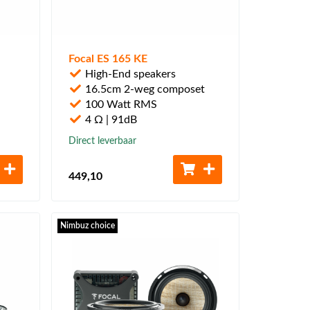
Focal ES 165 KE
High-End speakers
16.5cm 2-weg composet
100 Watt RMS
4 Ω | 91dB
Direct leverbaar
449
,10
Nimbuz choice