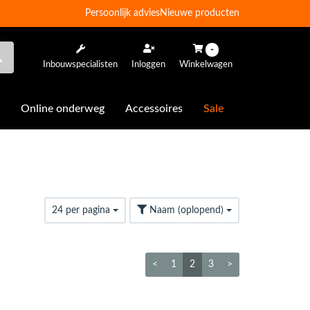
Persoonlijk advies
Nieuwe producten
-
Inbouwspecialisten
Inloggen
Winkelwagen
Online onderweg
Accessoires
Sale
24 per pagina
Naam (oplopend)
<
1
2
3
>