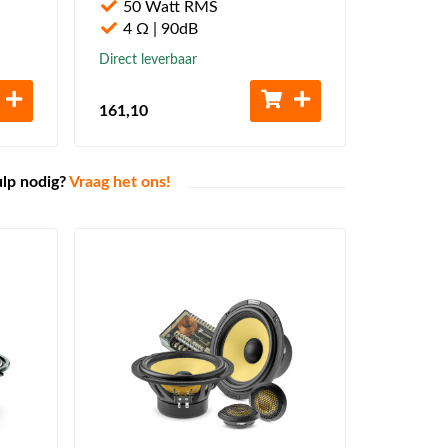
50 Watt RMS
4 Ω | 90dB
Direct leverbaar
161
,10
ulp nodig?
Vraag het ons!